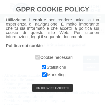
GDPR COOKIE POLICY
Home
Chi siamo
Utilizziamo i
cookie
per rendere unica la tua
esperienza di navigazione. É molto importante
che tu sia informato e che accetti la politica sui
Chiudi
cookie di questo sito Web. Per ulteriori
informazioni, leggi il seguente documento:
archivio Affari istituzionali e generali
Politica sui cookie
Cookie necessari
ricerca
Statistiche
archivio
Marketing
Affari e riforme istituzionali
Sistema delle Autonomie locali
Politiche per la montagna
Regioni ad autonomia speciale
OK, HO CAPITO E ACCETTO
Organizzazione degli uffici e degli enti dipendenti dalla Regione
Politiche del personale e contratti
Previdenza complementare ed integrativa
Cerimoniale